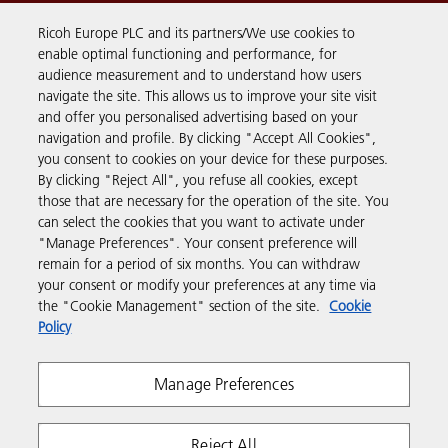
dans notre ERP Sage en moins de 5 minutes.
Ricoh Europe PLC and its partners/We use cookies to
enable optimal functioning and performance, for
Cela fait gagner un temps précieux à mes
audience measurement and to understand how users
navigate the site. This allows us to improve your site visit
équipes !
and offer you personalised advertising based on your
navigation and profile. By clicking "Accept All Cookies",
Antoine Aranda, Directeur Général
you consent to cookies on your device for these purposes.
By clicking "Reject All", you refuse all cookies, except
those that are necessary for the operation of the site. You
ObjetRama –
Leader français de la vente à distance d’objets
can select the cookies that you want to activate under
publicitaires
"Manage Preferences". Your consent preference will
remain for a period of six months. You can withdraw
your consent or modify your preferences at any time via
Lire l’étude client
the "Cookie Management" section of the site.
Cookie
Policy
Un système
Manage Preferences
Reject All