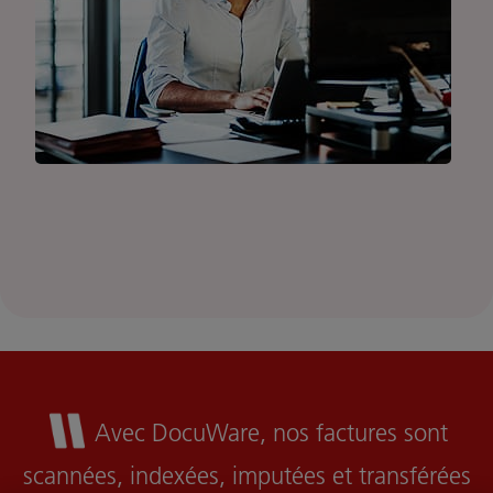
Avec DocuWare, nos factures sont
scannées, indexées, imputées et transférées